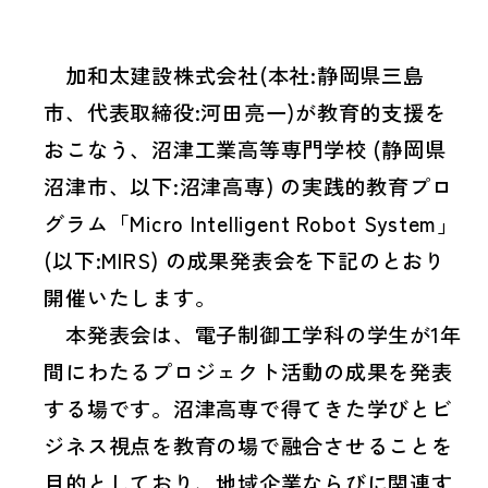
詳しくみる
ニュース
加和太建設株式会社(本社:静岡県三島
市、代表取締役:河田亮一)が教育的支援を
会社情報
おこなう、沼津工業高等専門学校 (静岡県
土木
施工実績をみる
詳しくみる
沼津市、以下:沼津高専) の実践的教育プロ
採用情報
会社概要︎
グラム「Micro Intelligent Robot System」
(以下:MIRS) の成果発表会を下記のとおり
建築
施工実績をみる
詳しくみる
沿革︎
開催いたします。
環境方針
本発表会は、電子制御工学科の学生が1年
情報セキュリティ
方針
間にわたるプロジェクト活動の成果を発表
組織︎
不動産
詳しくみる
プライバシーポリ
する場です。沼津高専で得てきた学びとビ
シー
ジネス視点を教育の場で融合させることを
支店・営業所・出張所︎
ハラスメント防止
宣言
目的としており、地域企業ならびに関連す