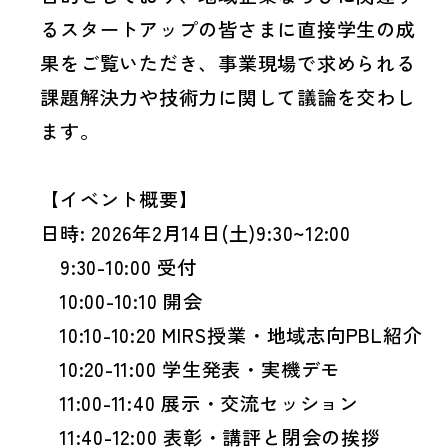
まちなか開発
詳しくみる
るスタートアップの皆さまに直接学生の成
認定・認証︎
カスタマーハラスメントに対する
果をご覧いただき、事業現場で求められる
基本方針
課題解決力や技術力に関して議論を交わし
首都圏不動産投資
詳しくみる
ます。
お問い合わせ
【イベント概要】
施設運営
詳しくみる
日時: 2026年2月14日(土)9:30~12:00
9:30-10:00 受付
10:00-10:10 開会
メディアのお問い合わせ
ConTech
詳しくみる
10:10-10:20 MIRS授業・地域志向PBL紹介
10:20-11:00 学生発表・実機デモ
11:00-11:40 展示・交流セッション
ON-SITE X
詳しくみる
11:40-12:00 表彰・講評と閉会の挨拶