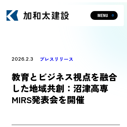
ビジョン
プレスリリース
2026.2.3
教育とビジネス視点を融合
事業・実績一覧
した地域共創：沼津高専
MIRS発表会を開催
人やまちを元気にし、暮らしや文化に
HOT TOPIC
新たな価値を生み出す加和太建設の事業