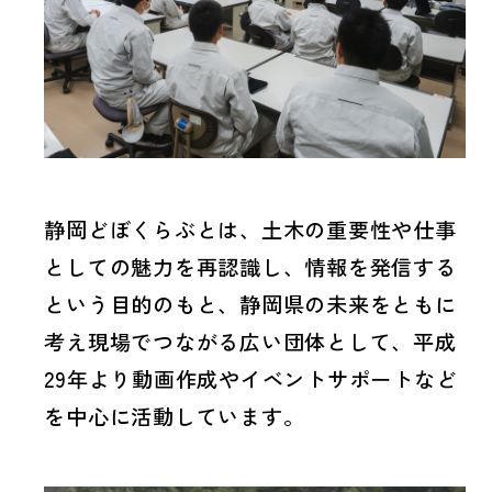
まちなか開発
詳しくみる
認定・認証︎
カスタマーハラスメントに対する
基本方針
首都圏不動産投資
詳しくみる
お問い合わせ
静岡どぼくらぶとは、土木の重要性や仕事
施設運営
詳しくみる
としての魅力を再認識し、情報を発信する
という目的のもと、静岡県の未来をともに
メディアのお問い合わせ
考え現場でつながる広い団体として、平成
ConTech
詳しくみる
29年より動画作成やイベントサポートなど
を中心に活動しています。
ON-SITE X
詳しくみる