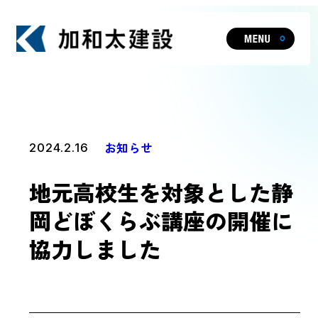
ビジョン
お知らせ
2024.2.16
地元高校生を対象とした静
事業・実績一覧
岡どぼくらぶ講座の開催に
協力しました
人やまちを元気にし、暮らしや文化に
HOT TOPIC
新たな価値を生み出す加和太建設の事業