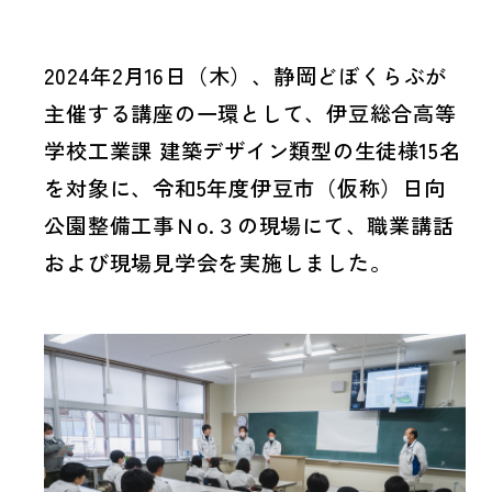
詳しくみる
ニュース
2024年2月16日（木）、静岡どぼくらぶが
主催する講座の一環として、伊豆総合高等
会社情報
学校工業課 建築デザイン類型の生徒様15名
土木
施工実績をみる
詳しくみる
を対象に、令和5年度伊豆市（仮称）日向
採用情報
会社概要︎
公園整備工事Ｎo.３の現場にて、職業講話
および現場見学会を実施しました。
建築
施工実績をみる
詳しくみる
沿革︎
環境方針
情報セキュリティ
方針
組織︎
不動産
詳しくみる
プライバシーポリ
シー
支店・営業所・出張所︎
ハラスメント防止
宣言