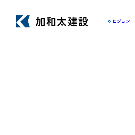
ビジョン
土木
事業・実績一覧
不動産
やまちを元気にし、暮らしや文化に
たな価値を生み出す加和太建設の事業
首都圏不
詳しくみる
ConTec