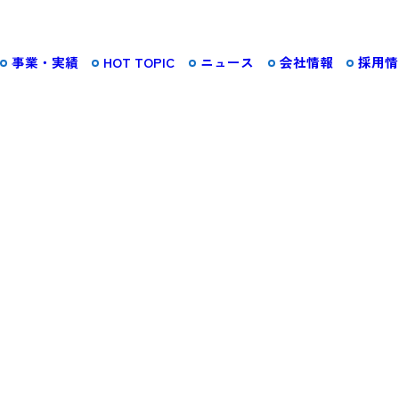
事業・実績
HOT TOPIC
ニュース
会社情報
採用情
会社概要︎
建築
施工実績をみる
詳しくみる
沿革︎
組織︎
支店・営業所・出張
所︎
まちなか開発
詳しくみる
認定・認証︎
動産投資
施設運営
詳しくみる
h
ON-SITE X
詳しくみる