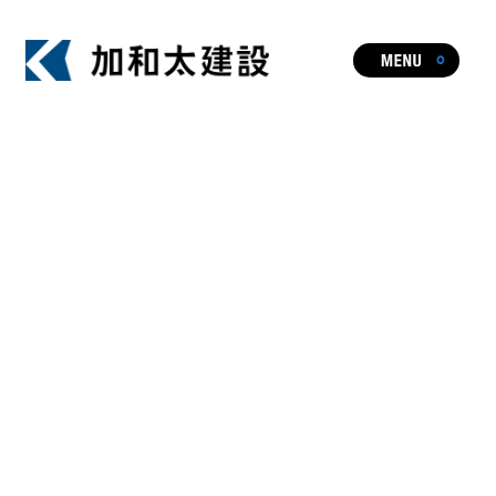
ビジョン
事業・実績一覧
人やまちを元気にし、暮らしや文化に
HOT TOPIC
新たな価値を生み出す加和太建設の事業