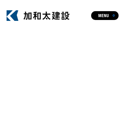
ビジョン
事業・実績一覧
人やまちを元気にし、暮らしや文化に
HOT TOPIC
新たな価値を生み出す加和太建設の事業