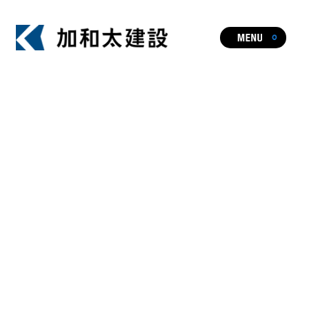
ビジョン
事業・実績一覧
人やまちを元気にし、暮らしや文化に
HOT TOPIC
新たな価値を生み出す加和太建設の事業