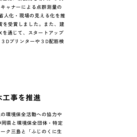
スキャナーによる点群測量の
、省人化・現場の見える化を推
闘賞を受賞しました。また、建
E Xを通じて、スタートアップ
３Dプリンターや３D配筋検
。
木工事を推進
域の環境保全活動への協力や
に静岡県と環境保全団体・特定
ワーク三島と「ふじのくに生