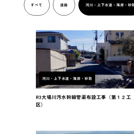
すべて
道路
河川・上下水道・海岸・砂
河川・上下水道・海岸・砂防
R3大場川汚水幹線管渠布設工事（第１２工
区）