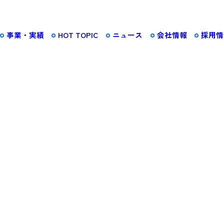
事業・実績
HOT TOPIC
ニュース
会社情報
採用情
会社概要︎
建築
施工実績をみる
詳しくみる
沿革︎
組織︎
支店・営業所・出張
所︎
まちなか開発
詳しくみる
認定・認証︎
動産投資
施設運営
詳しくみる
h
ON-SITE X
詳しくみる