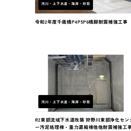
河川・上下水道・海岸・砂防
令和2年度千歳橋P4P5P6橋脚耐震補強工事
河川・上下水道・海岸・砂防
R2東部流域下水道改築 狩野川東部浄化セン
ー汚泥処理棟・重力濃縮棟他他耐震補強工