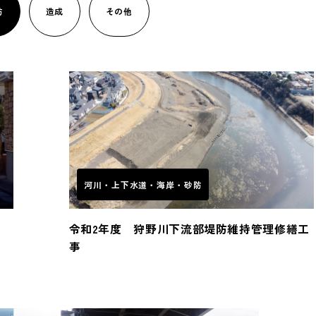
防
造成
その他
河川・上下水道・海岸・砂防
令和2年度 狩野川下流部堤防維持管理修繕工
事