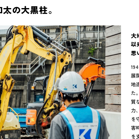
和太の大黒柱。
大
以
思
1
展
地
た
質
力
を
害
を