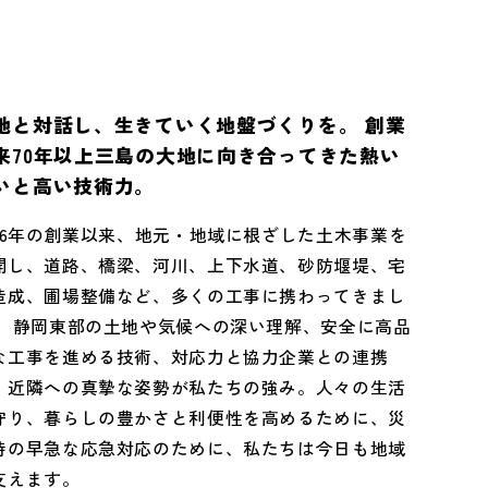
地と対話し、生きていく地盤づくりを。 創業
来70年以上三島の大地に向き合ってきた熱い
いと高い技術力。
946年の創業以来、地元・地域に根ざした土木事業を
開し、道路、橋梁、河川、上下水道、砂防堰堤、宅
造成、圃場整備など、多くの工事に携わってきまし
。 静岡東部の土地や気候への深い理解、安全に高品
な工事を進める技術、対応力と協力企業との連携
、近隣への真摯な姿勢が私たちの強み。人々の生活
守り、暮らしの豊かさと利便性を高めるために、災
時の早急な応急対応のために、私たちは今日も地域
支えます。