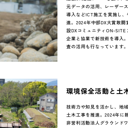
元データの活用、レーザー
導入などICT施工を実施し
進。2024年中部DX大賞敢
設DXコミュニティON-SIT
企業と協業で新技術を導入。
査の活用も行なっています
環境保全活動と土
技術力や知見を活かし、地
土木工事を推進。2024年
非営利活動法人グラウンド