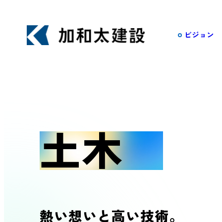
ビジョン
土木
事業・実績一覧
土木
不動産
やまちを元気にし、暮らしや文化に
たな価値を生み出す加和太建設の事業
首都圏不
詳しくみる
熱い想いと高い技術。
ConTec