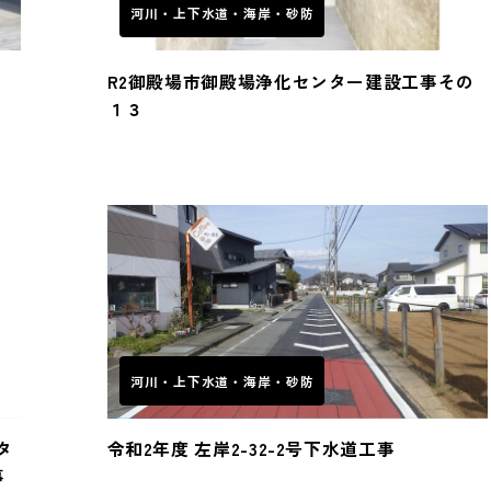
河川・上下水道・海岸・砂防
R2御殿場市御殿場浄化センター建設工事その
１３
河川・上下水道・海岸・砂防
タ
令和2年度 左岸2-32-2号下水道工事
事