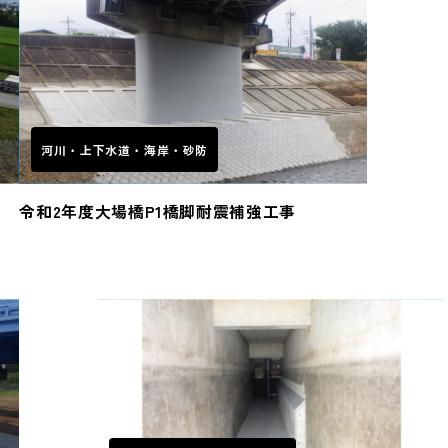
河川・上下水道・海岸・砂防
令和2年度大場橋P1橋脚耐震補強工事