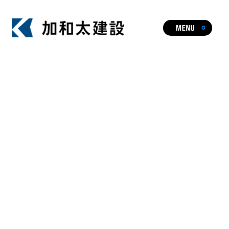
ビジョン
事業・実績一覧
人やまちを元気にし、暮らしや文化に
HOT TOPIC
新たな価値を生み出す加和太建設の事業