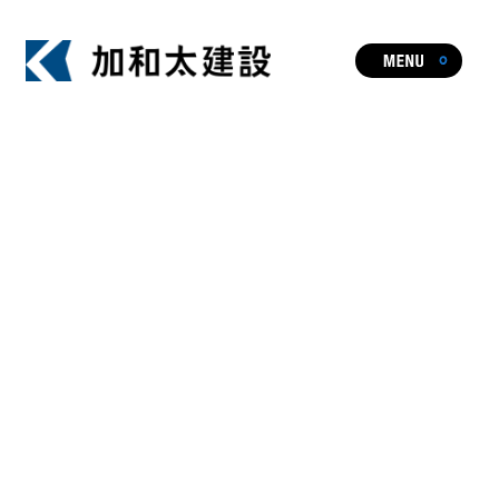
ビジョン
事業・実績一覧
人やまちを元気にし、暮らしや文化に
HOT TOPIC
新たな価値を生み出す加和太建設の事業